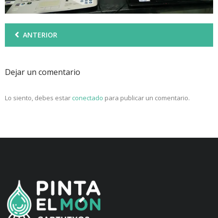
ANTERIOR
Dejar un comentario
Lo siento, debes estar
conectado
para publicar un comentario.