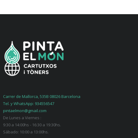
Carrer de Mallorca, 535B 08026 Barcelona
Tel. y WhatsApp: 934556547
pintaelmon@gmail.com
De Lunes a Viernes :
9:30 a 14:00hs - 16:30 a 19:30hs.
Sábado: 10:00 a 13:00hs.